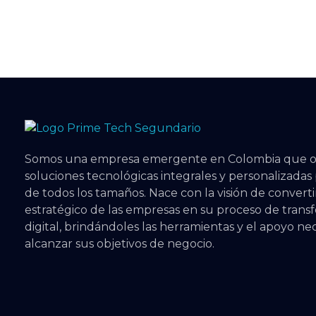
features of bitcoin exchanges. Let us show you how.
Prime Tech Cloud
Tecnologia a tu alcance
Somos una empresa emergente en Colombia que o
soluciones tecnológicas integrales y personalizada
de todos los tamaños. Nace con la visión de converti
estratégico de las empresas en su proceso de trans
digital, brindándoles las herramientas y el apoyo ne
alcanzar sus objetivos de negocio.