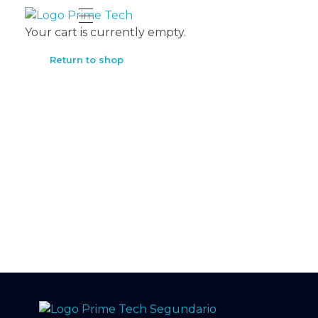
Prime Tech Cloud
Tecnologia a tu alcance
Your cart is currently empty.
Return to shop